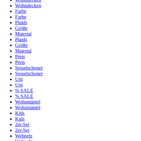
Wohndecken
Farbe
Farbe
Plaids
Größe
Material
Plaids
Größe
Material
Preis
Preis
Sesselschoner
Sesselschoner
Uni
Uni
% SALE
% SALE
Wohnmäntel
Wohnmäntel
Kids
Kids
2er-Set
2er-Set
Webpelz