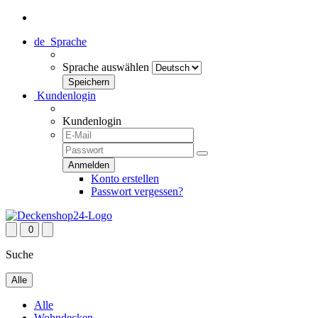
de
Sprache
Sprache auswählen
Kundenlogin
Kundenlogin
Konto erstellen
Passwort vergessen?
0
Suche
Alle
Alle
Wohndecken