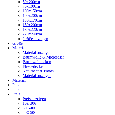
50x200cm
75x100cm
100x150cm
100x200cm
130x170cm
150x200cm
180x220cm
220x240cm
Größe anzeigen
Größe
Material
Material anzeigen
Baumwolle & Microfaser
Baumwolldecken
Fleecedecken
Naturhaar & Plaids
Material anzeigen
Material
Plaids
Plaids
Preis
Preis anzeigen
10€-30€
30€-40€
40€-50€