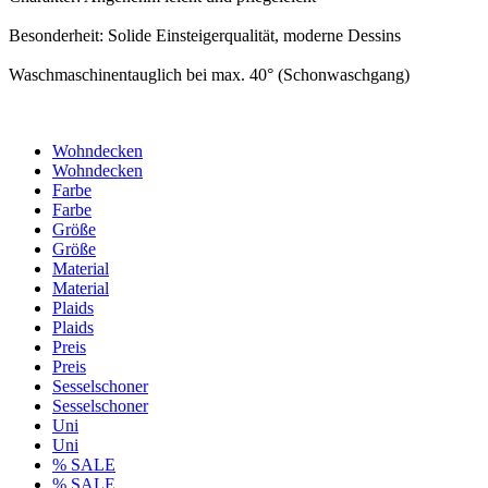
Besonderheit: Solide Einsteigerqualität, moderne Dessins
Waschmaschinentauglich bei max. 40° (Schonwaschgang)
Wohndecken
Wohndecken
Farbe
Farbe
Größe
Größe
Material
Material
Plaids
Plaids
Preis
Preis
Sesselschoner
Sesselschoner
Uni
Uni
% SALE
% SALE