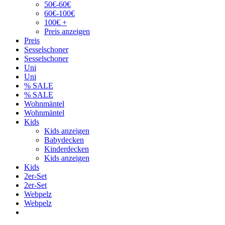
50€-60€
60€-100€
100€ +
Preis anzeigen
Preis
Sesselschoner
Sesselschoner
Uni
Uni
% SALE
% SALE
Wohnmäntel
Wohnmäntel
Kids
Kids anzeigen
Babydecken
Kinderdecken
Kids anzeigen
Kids
2er-Set
2er-Set
Webpelz
Webpelz